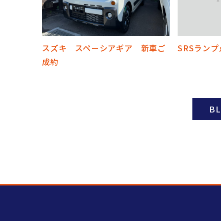
スズキ スペーシアギア 新車ご
SRSラン
成約
B