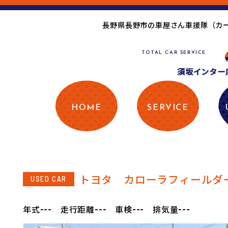
長野県長野市の車屋さん車援隊（カ
TOTAL CAR SERVICE
須坂インター店
HOME
SERVICE
トヨタ カローラフィールダ
USED CAR
---
---
---
---
年式
走行距離
車検
排気量