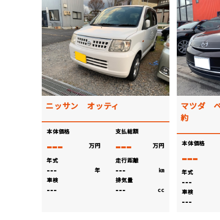
ニッサン オッティ
マツダ 
約
本体価格
支払総額
---
---
本体価格
万円
万円
---
年式
走行距離
---
---
年
㎞
年式
車検
排気量
---
---
---
cc
車検
---