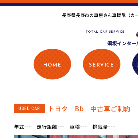
長野県長野市の車屋さん車援隊（カ
TOTAL CAR SERVICE
須坂インター店
HOME
SERVICE
トヨタ Bb 中古車ご制約
USED CAR
---
---
---
---
年式
走行距離
車検
排気量