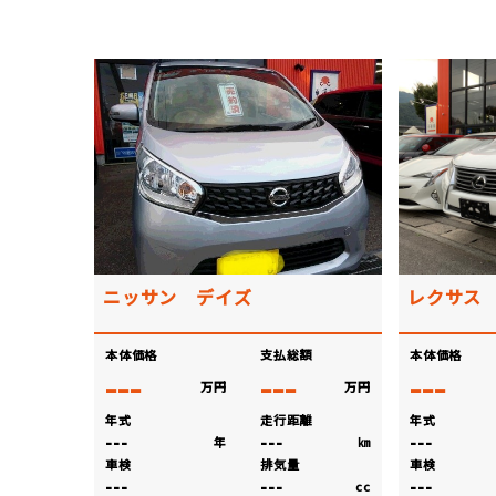
ニッサン デイズ
レクサス 
本体価格
支払総額
本体価格
---
---
---
万円
万円
年式
走行距離
年式
---
---
---
年
㎞
車検
排気量
車検
---
---
---
cc